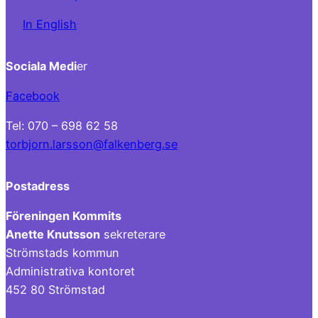
In English
Sociala Medi
er
Facebook
Tel: 070 – 698 62 58
torbjorn.larsson@falkenberg.se
Postadress
Föreningen Kommits
Anette Knutsson
sekreterare
Strömstads kommun
Administrativa kontoret
452 80 Strömstad