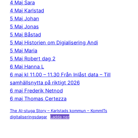
4 Maj Sara
4 Maj Karlstad
5 Maj Johan
5 Maj Jonas
5 Maj Båstad
5 Maj Historien om Digialisering Andi
5 Maj Maria
5 Maj Robert dag 2
6 Maj Hanna L
6 maj kl 11.00 – 11.30 Från Inlåst data – Till
samhällsnytta på riktigt 2026
6 maj Frederik Netnod
6 maj Thomas Certezza
The AI-stuga Story – Karlstads kommun – KommITs
digitaliseringsdagar
Ladda ner