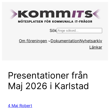
Hoppa
till
innehåll
Sök
S
ö
Om föreningen
Dokumentation
Nyhetsarkiv
k
Länkar
Presentationer från
Maj 2026 i Karlstad
4 Maj Robert