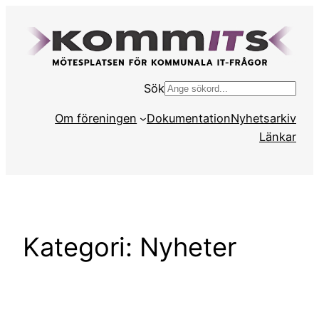
Hoppa
till
innehåll
Sök
S
ö
Om föreningen
Dokumentation
Nyhetsarkiv
k
Länkar
Kategori:
Nyheter