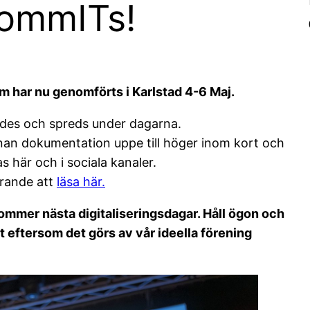
KommITs!
um har nu genomförts i Karlstad 4-6 Maj.
des och spreds under dagarna.
n dokumentation uppe till höger inom kort och
s här och i sociala kanaler.
arande att
läsa här.
 kommer nästa digitaliseringsdagar. Håll ögon och
t eftersom det görs av vår ideella förening