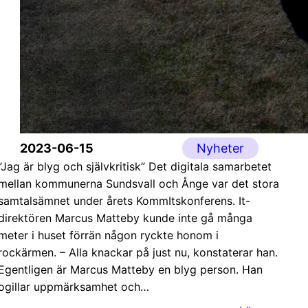
2023-06-15
Nyheter
”Jag är blyg och självkritisk” Det digitala samarbetet
mellan kommunerna Sundsvall och Ånge var det stora
samtalsämnet under årets KommItskonferens. It-
direktören Marcus Matteby kunde inte gå många
meter i huset förrän någon ryckte honom i
rockärmen. – Alla knackar på just nu, konstaterar han.
Egentligen är Marcus Matteby en blyg person. Han
ogillar uppmärksamhet och…