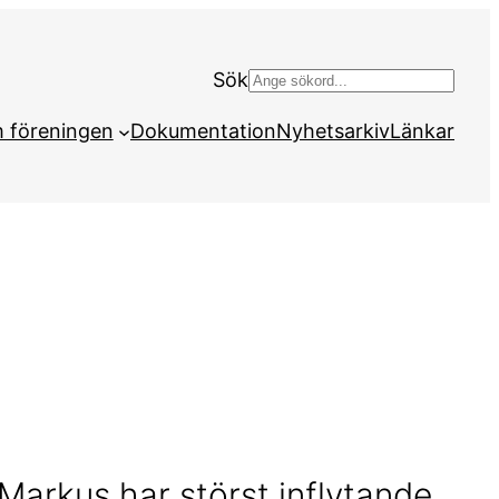
Sök
S
ö
 föreningen
Dokumentation
Nyhetsarkiv
Länkar
k
Markus har störst inflytande