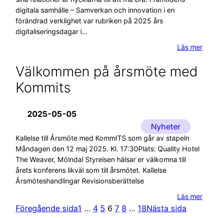
digitala samhälle – Samverkan och innovation i en
förändrad verklighet var rubriken på 2025 års
digitaliseringsdagar i…
Läs mer
Välkommen på årsmöte med
Kommits
2025-05-05
Nyheter
Kallelse till Årsmöte med KommITS som går av stapeln
Måndagen den 12 maj 2025. Kl. 17:30Plats: Quality Hotel
The Weaver, Mölndal Styrelsen hälsar er välkomna till
årets konferens likväl som till årsmötet. Kallelse
Årsmöteshandlingar Revisionsberättelse
Läs mer
Föregående sida
1
…
4
5
6
7
8
…
18
Nästa sida