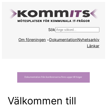
Hoppa
till
innehåll
Sök
S
ö
Om föreningen
Dokumentation
Nyhetsarkiv
k
Länkar
Välkommen till