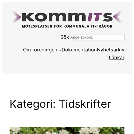
Hoppa
till
innehåll
Sök
S
ö
Om föreningen
Dokumentation
Nyhetsarkiv
k
Länkar
Kategori:
Tidskrifter