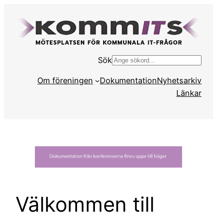
Hoppa
till
innehåll
Sök
S
ö
Om föreningen
Dokumentation
Nyhetsarkiv
k
Länkar
Välkommen till