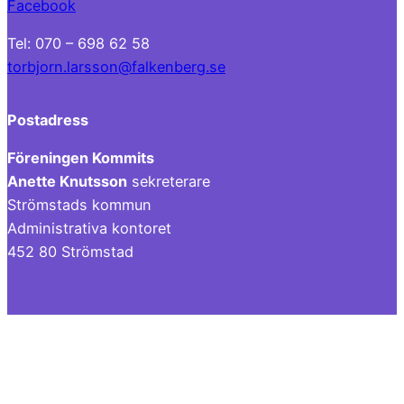
Facebook
Tel: 070 – 698 62 58
torbjorn.larsson@falkenberg.se
Postadress
Föreningen Kommits
Anette Knutsson
sekreterare
Strömstads kommun
Administrativa kontoret
452 80 Strömstad