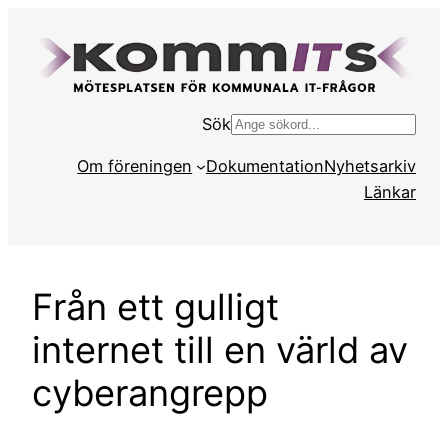
Hoppa
till
innehåll
Sök
S
ö
Om föreningen
Dokumentation
Nyhetsarkiv
k
Länkar
Från ett gulligt
internet till en värld av
cyberangrepp