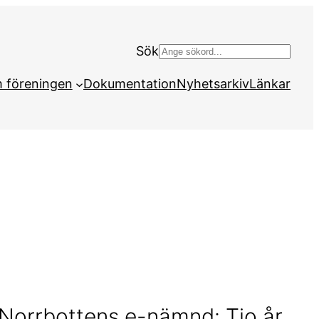
Sök
S
ö
 föreningen
Dokumentation
Nyhetsarkiv
Länkar
k
Norrbottens e-nämnd: Tio år