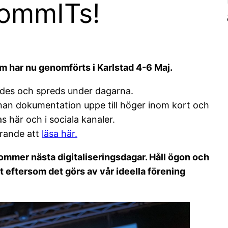
KommITs!
um har nu genomförts i Karlstad 4-6 Maj.
des och spreds under dagarna.
n dokumentation uppe till höger inom kort och
s här och i sociala kanaler.
arande att
läsa här.
 kommer nästa digitaliseringsdagar. Håll ögon och
t eftersom det görs av vår ideella förening