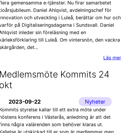
flera gemensamma e-tjänster. Nu firar samarbetet
tioårsjubileum. Daniel Ahlqvist, avdelningschef för
Innovation och utveckling i Luleå, berättar om hur och
varför på Digitaliseringsdagarna i Sundsvall. Daniel
Ahlqvist inleder sin föreläsning med en
kärleksförklaring till Luleå. Om vintersnön, den vackra
skärgården, det…
Läs mer
Medlemsmöte Kommits 24
okt
2023-09-22
Nyheter
Kommits styrelse kallar till ett extra möte under
höstens konferens i Västerås, anledning är att det
finns några valärenden som behöver klaras ut.
Kallelse är utskickad till er som är medlemmar men