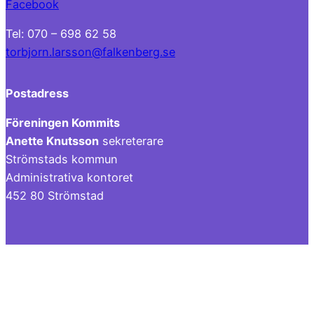
Facebook
Tel: 070 – 698 62 58
torbjorn.larsson@falkenberg.se
Postadress
Föreningen Kommits
Anette Knutsson
sekreterare
Strömstads kommun
Administrativa kontoret
452 80 Strömstad