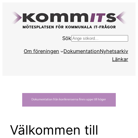
Hoppa
till
innehåll
Sök
S
ö
Om föreningen
Dokumentation
Nyhetsarkiv
k
Länkar
Välkommen till