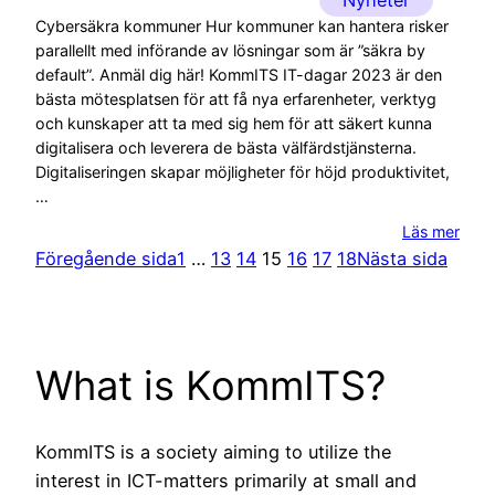
Cybersäkra kommuner Hur kommuner kan hantera risker
parallellt med införande av lösningar som är ”säkra by
default”. Anmäl dig här! KommITS IT-dagar 2023 är den
bästa mötesplatsen för att få nya erfarenheter, verktyg
och kunskaper att ta med sig hem för att säkert kunna
digitalisera och leverera de bästa välfärdstjänsterna.
Digitaliseringen skapar möjligheter för höjd produktivitet,
…
Läs mer
Föregående sida
1
…
13
14
15
16
17
18
Nästa sida
What is KommITS?
KommITS is a society aiming to utilize the
interest in ICT-matters primarily at small and