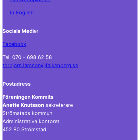
In English
Sociala Medi
er
Facebook
Tel: 070 – 698 62 58
torbjorn.larsson@falkenberg.se
Postadress
Föreningen Kommits
Anette Knutsson
sekreterare
Strömstads kommun
Administrativa kontoret
452 80 Strömstad