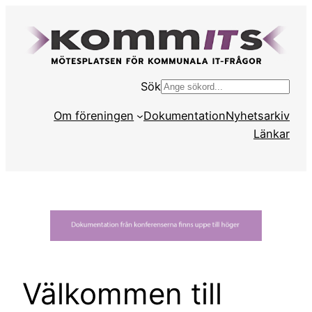
Hoppa
till
innehåll
Sök
S
ö
Om föreningen
Dokumentation
Nyhetsarkiv
k
Länkar
Välkommen till